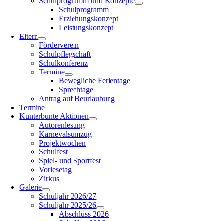
Schulprogramm und Konzepte
Schulprogramm
Erziehungskonzept
Leistungskonzept
Eltern
Förderverein
Schulpflegschaft
Schulkonferenz
Termine
Bewegliche Ferientage
Sprechtage
Antrag auf Beurlaubung
Termine
Kunterbunte Aktionen
Autorenlesung
Karnevalsumzug
Projektwochen
Schulfest
Spiel- und Sportfest
Vorlesetag
Zirkus
Galerie
Schuljahr 2026/27
Schuljahr 2025/26
Abschluss 2026