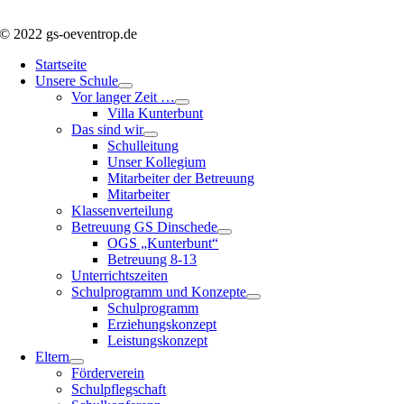
© 2022 gs-oeventrop.de
Startseite
Unsere Schule
Vor langer Zeit …
Villa Kunterbunt
Das sind wir
Schulleitung
Unser Kollegium
Mitarbeiter der Betreuung
Mitarbeiter
Klassenverteilung
Betreuung GS Dinschede
OGS „Kunterbunt“
Betreuung 8-13
Unterrichtszeiten
Schulprogramm und Konzepte
Schulprogramm
Erziehungskonzept
Leistungskonzept
Eltern
Förderverein
Schulpflegschaft