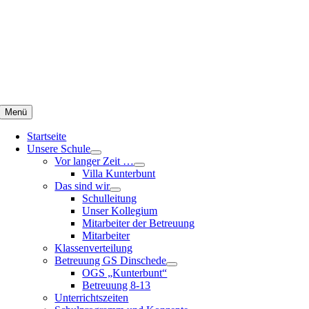
Zum
Inhalt
springen
Menü
Startseite
Unsere Schule
Vor langer Zeit …
Villa Kunterbunt
Das sind wir
Schulleitung
Unser Kollegium
Mitarbeiter der Betreuung
Mitarbeiter
Klassenverteilung
Betreuung GS Dinschede
OGS „Kunterbunt“
Betreuung 8-13
Unterrichtszeiten