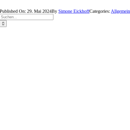
Published On: 29. Mai 2024
By
Simone Eickhoff
Categories:
Allgemei
Suche
nach: