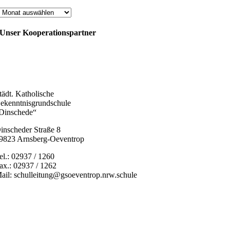
Archiv
Unser Kooperationspartner
tädt. Katholische
ekenntnisgrundschule
Dinschede“
inscheder Straße 8
9823 Arnsberg-Oeventrop
el.: 02937 / 1260
ax.: 02937 / 1262
ail: schulleitung@gsoeventrop.nrw.schule