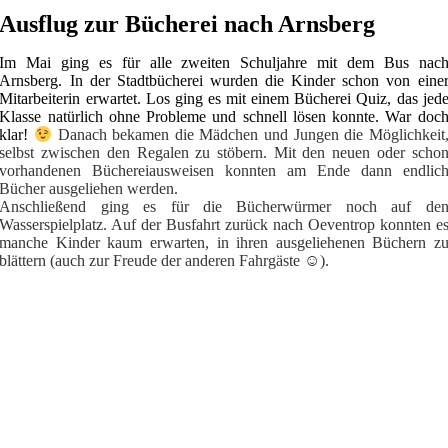
Ausflug zur Bücherei nach Arnsberg
Im Mai ging es für alle zweiten Schuljahre mit dem Bus nac
Arnsberg. In der Stadtbücherei wurden die Kinder schon von eine
Mitarbeiterin erwartet. Los ging es mit einem Bücherei Quiz, das jed
Klasse natürlich ohne Probleme und schnell lösen konnte. War doc
klar!
Danach bekamen die Mädchen und Jungen die Möglichkeit
selbst zwischen den Regalen zu stöbern. Mit den neuen oder scho
vorhandenen Büchereiausweisen konnten am Ende dann endlic
Bücher ausgeliehen werden.
Anschließend ging es für die Bücherwürmer noch auf de
Wasserspielplatz. Auf der Busfahrt zurück nach Oeventrop konnten e
manche Kinder kaum erwarten, in ihren ausgeliehenen Büchern z
blättern (auch zur Freude der anderen Fahrgäste
☺
️).