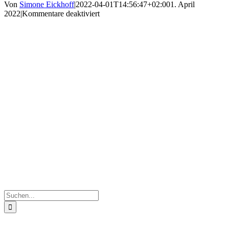
Von
Simone Eickhoff
|
2022-04-01T14:56:47+02:00
1. April
für
2022
|
Kommentare deaktiviert
A8
Suche
nach: