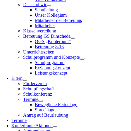
Das sind wir
Schulleitung
Unser Kollegium
Mitarbeiter der Betreuung
Mitarbeiter
Klassenverteilung
Betreuung GS Dinschede
OGS „Kunterbunt“
Betreuung 8-13
Unterrichtszeiten
Schulprogramm und Konzepte
Schulprogramm
Erziehungskonzept
Leistungskonzept
Eltern
Förderverein
Schulpflegschaft
Schulkonferenz
Termine
Bewegliche Ferientage
Sprechtage
Antrag auf Beurlaubung
Termine
Kunterbunte Aktionen
Autorenlesung