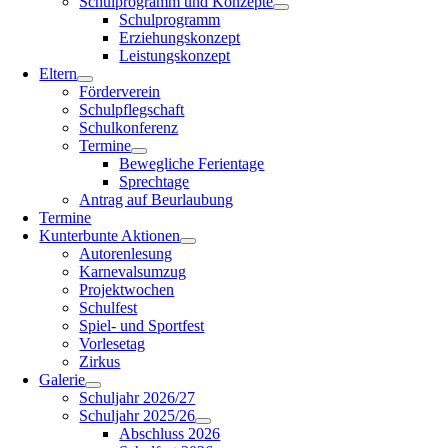
Schulprogramm und Konzepte
Schulprogramm
Erziehungskonzept
Leistungskonzept
Eltern
Förderverein
Schulpflegschaft
Schulkonferenz
Termine
Bewegliche Ferientage
Sprechtage
Antrag auf Beurlaubung
Termine
Kunterbunte Aktionen
Autorenlesung
Karnevalsumzug
Projektwochen
Schulfest
Spiel- und Sportfest
Vorlesetag
Zirkus
Galerie
Schuljahr 2026/27
Schuljahr 2025/26
Abschluss 2026