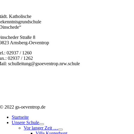
tädt. Katholische
ekenntnisgrundschule
Dinschede“
inscheder Straße 8
9823 Arnsberg-Oeventrop
el.: 02937 / 1260
ax.: 02937 / 1262
ail: schulleitung@gsoeventrop.nrw.schule
© 2022 gs-oeventrop.de
Startseite
Unsere Schule
Vor langer Zeit …
Villa Kunterbunt