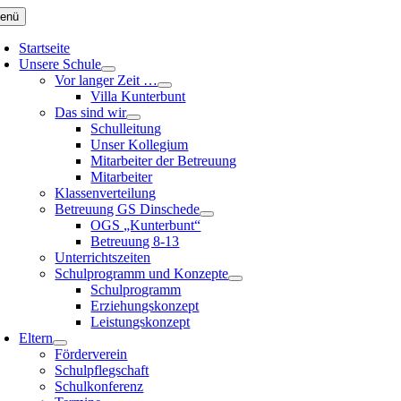
Zum
enü
Inhalt
springen
Startseite
Unsere Schule
Vor langer Zeit …
Villa Kunterbunt
Das sind wir
Schulleitung
Unser Kollegium
Mitarbeiter der Betreuung
Mitarbeiter
Klassenverteilung
Betreuung GS Dinschede
OGS „Kunterbunt“
Betreuung 8-13
Unterrichtszeiten
Schulprogramm und Konzepte
Schulprogramm
Erziehungskonzept
Leistungskonzept
Eltern
Förderverein
Schulpflegschaft
Schulkonferenz