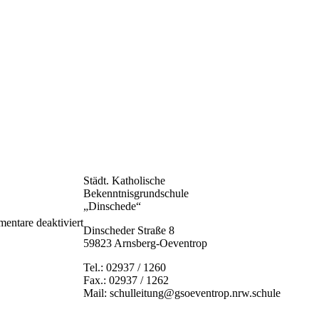
Städt. Katholische
Bekenntnisgrundschule
„Dinschede“
für
ntare deaktiviert
Dinscheder Straße 8
WhatsApp
59823 Arnsberg-Oeventrop
Image
2023-
Tel.: 02937 / 1260
04-
Fax.: 02937 / 1262
29
Mail: schulleitung@gsoeventrop.nrw.schule
at
14.40.01