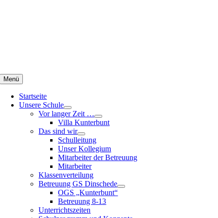
Zum
Inhalt
springen
Menü
Startseite
Unsere Schule
Vor langer Zeit …
Villa Kunterbunt
Das sind wir
Schulleitung
Unser Kollegium
Mitarbeiter der Betreuung
Mitarbeiter
Klassenverteilung
Betreuung GS Dinschede
OGS „Kunterbunt“
Betreuung 8-13
Unterrichtszeiten