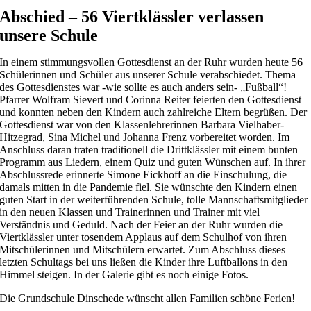
Abschied – 56 Viertklässler verlassen
unsere Schule
In einem stimmungsvollen Gottesdienst an der Ruhr wurden heute 56
Schülerinnen und Schüler aus unserer Schule verabschiedet. Thema
des Gottesdienstes war -wie sollte es auch anders sein- „Fußball“!
Pfarrer Wolfram Sievert und Corinna Reiter feierten den Gottesdienst
und konnten neben den Kindern auch zahlreiche Eltern begrüßen. Der
Gottesdienst war von den Klassenlehrerinnen Barbara Vielhaber-
Hitzegrad, Sina Michel und Johanna Frenz vorbereitet worden. Im
Anschluss daran traten traditionell die Drittklässler mit einem bunten
Programm aus Liedern, einem Quiz und guten Wünschen auf. In ihrer
Abschlussrede erinnerte Simone Eickhoff an die Einschulung, die
damals mitten in die Pandemie fiel. Sie wünschte den Kindern einen
guten Start in der weiterführenden Schule, tolle Mannschaftsmitglieder
in den neuen Klassen und Trainerinnen und Trainer mit viel
Verständnis und Geduld. Nach der Feier an der Ruhr wurden die
Viertklässler unter tosendem Applaus auf dem Schulhof von ihren
Mitschülerinnen und Mitschülern erwartet. Zum Abschluss dieses
letzten Schultags bei uns ließen die Kinder ihre Luftballons in den
Himmel steigen. In der Galerie gibt es noch einige Fotos.
Die Grundschule Dinschede wünscht allen Familien schöne Ferien!