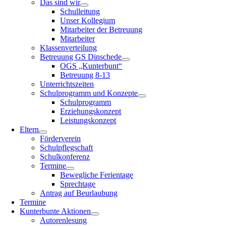
Das sind wir
Schulleitung
Unser Kollegium
Mitarbeiter der Betreuung
Mitarbeiter
Klassenverteilung
Betreuung GS Dinschede
OGS „Kunterbunt“
Betreuung 8-13
Unterrichtszeiten
Schulprogramm und Konzepte
Schulprogramm
Erziehungskonzept
Leistungskonzept
Eltern
Förderverein
Schulpflegschaft
Schulkonferenz
Termine
Bewegliche Ferientage
Sprechtage
Antrag auf Beurlaubung
Termine
Kunterbunte Aktionen
Autorenlesung