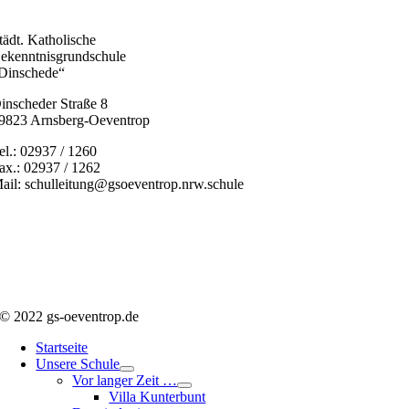
tädt. Katholische
ekenntnisgrundschule
Dinschede“
inscheder Straße 8
9823 Arnsberg-Oeventrop
el.: 02937 / 1260
ax.: 02937 / 1262
ail: schulleitung@gsoeventrop.nrw.schule
© 2022 gs-oeventrop.de
Startseite
Unsere Schule
Vor langer Zeit …
Villa Kunterbunt