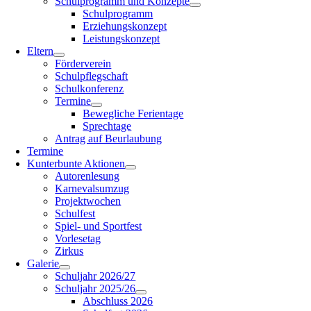
Schulprogramm und Konzepte
Schulprogramm
Erziehungskonzept
Leistungskonzept
Eltern
Förderverein
Schulpflegschaft
Schulkonferenz
Termine
Bewegliche Ferientage
Sprechtage
Antrag auf Beurlaubung
Termine
Kunterbunte Aktionen
Autorenlesung
Karnevalsumzug
Projektwochen
Schulfest
Spiel- und Sportfest
Vorlesetag
Zirkus
Galerie
Schuljahr 2026/27
Schuljahr 2025/26
Abschluss 2026