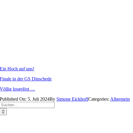
Ein Hoch auf uns!
Finale in der GS Dinschede
Völlig losgelöst …
Published On: 5. Juli 2024
By
Simone Eickhoff
Categories:
Allgemein
Suche
nach: