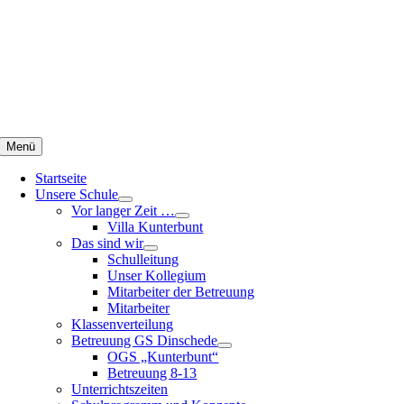
Zum
Inhalt
springen
Menü
Startseite
Unsere Schule
Vor langer Zeit …
Villa Kunterbunt
Das sind wir
Schulleitung
Unser Kollegium
Mitarbeiter der Betreuung
Mitarbeiter
Klassenverteilung
Betreuung GS Dinschede
OGS „Kunterbunt“
Betreuung 8-13
Unterrichtszeiten