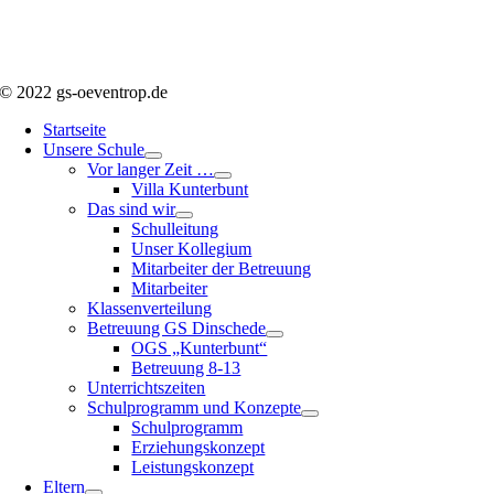
© 2022 gs-oeventrop.de
Startseite
Unsere Schule
Vor langer Zeit …
Villa Kunterbunt
Das sind wir
Schulleitung
Unser Kollegium
Mitarbeiter der Betreuung
Mitarbeiter
Klassenverteilung
Betreuung GS Dinschede
OGS „Kunterbunt“
Betreuung 8-13
Unterrichtszeiten
Schulprogramm und Konzepte
Schulprogramm
Erziehungskonzept
Leistungskonzept
Eltern