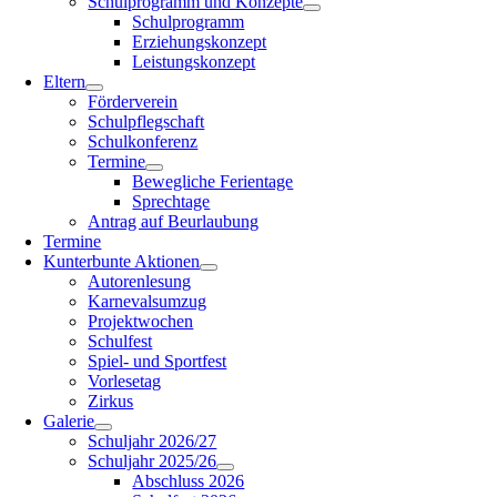
Schulprogramm und Konzepte
Schulprogramm
Erziehungskonzept
Leistungskonzept
Eltern
Förderverein
Schulpflegschaft
Schulkonferenz
Termine
Bewegliche Ferientage
Sprechtage
Antrag auf Beurlaubung
Termine
Kunterbunte Aktionen
Autorenlesung
Karnevalsumzug
Projektwochen
Schulfest
Spiel- und Sportfest
Vorlesetag
Zirkus
Galerie
Schuljahr 2026/27
Schuljahr 2025/26
Abschluss 2026