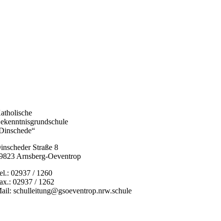
atholische
ekenntnisgrundschule
Dinschede“
inscheder Straße 8
9823 Arnsberg-Oeventrop
el.: 02937 / 1260
ax.: 02937 / 1262
ail: schulleitung@gsoeventrop.nrw.schule