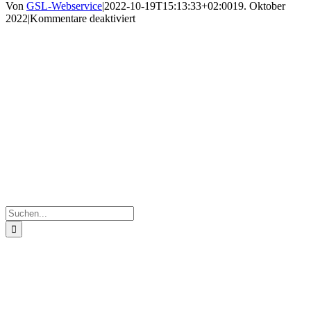
Von
GSL-Webservice
|
2022-10-19T15:13:33+02:00
19. Oktober
für
2022
|
Kommentare deaktiviert
4775cd66-
b216-
4335-
af91-
6bcf0a4ff0ac
Suche
nach: