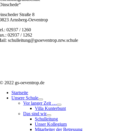
Dinschede“
inscheder Straße 8
9823 Arnsberg-Oeventrop
el.: 02937 / 1260
ax.: 02937 / 1262
ail: schulleitung@gsoeventrop.nrw.schule
© 2022 gs-oeventrop.de
Startseite
Unsere Schule
Vor langer Zeit …
Villa Kunterbunt
Das sind wir
Schulleitung
Unser Kollegium
Mitarbeiter der Betreuung