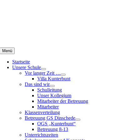
Zum
Inhalt
springen
Menü
Startseite
Unsere Schule
Vor langer Zeit …
Villa Kunterbunt
Das sind wir
Schulleitung
Unser Kollegium
Mitarbeiter der Betreuung
Mitarbeiter
Klassenverteilung
Betreuung GS Dinschede
OGS „Kunterbunt“
Betreuung 8-13
Unterrichtszeiten