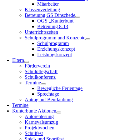
Mitarbeiter
Klassenverteilung
Betreuung GS Dinschede
OGS „Kunterbunt“
Betreuung 8-13
Unterrichtszeiten
Schulprogramm und Konzepte
Schulprogramm
Erziehungskonzept
Leistungskonzept
Eltern
Förderverein
Schulpflegschaft
Schulkonferenz
Termine
Bewegliche Ferientage
Sprechtage
Antrag auf Beurlaubung
Termine
Kunterbunte Aktionen
Autorenlesung
Karnevalsumzug
Projektwochen
Schulfest
Spiel- und Sportfest