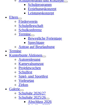
Schulprogramm und Konzepte
Schulprogramm
Erziehungskonzept
Leistungskonzept
Eltern
Förderverein
Schulpflegschaft
Schulkonferenz
Termine
Bewegliche Ferientage
Sprechtage
Antrag auf Beurlaubung
Termine
Kunterbunte Aktionen
Autorenlesung
Karnevalsumzug
Projektwochen
Schulfest
Spiel- und Sportfest
Vorlesetag
Zirkus
Galerie
Schuljahr 2026/27
Schuljahr 2025/26
Abschluss 2026