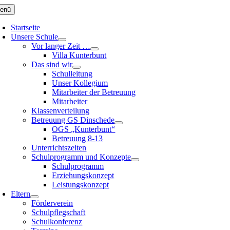
Zum
enü
Inhalt
springen
Startseite
Unsere Schule
Vor langer Zeit …
Villa Kunterbunt
Das sind wir
Schulleitung
Unser Kollegium
Mitarbeiter der Betreuung
Mitarbeiter
Klassenverteilung
Betreuung GS Dinschede
OGS „Kunterbunt“
Betreuung 8-13
Unterrichtszeiten
Schulprogramm und Konzepte
Schulprogramm
Erziehungskonzept
Leistungskonzept
Eltern
Förderverein
Schulpflegschaft
Schulkonferenz