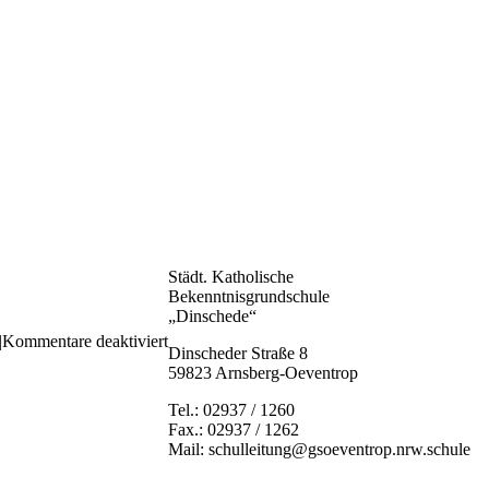
Städt. Katholische
Bekenntnisgrundschule
„Dinschede“
für
|
Kommentare deaktiviert
Dinscheder Straße 8
3f12c8e3-
59823 Arnsberg-Oeventrop
96cd-
4a9d-
Tel.: 02937 / 1260
a5e3-
Fax.: 02937 / 1262
500a17a67a5d
Mail: schulleitung@gsoeventrop.nrw.schule