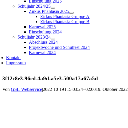
Einschulung 2025
Schuljahr 2024/25
Zirkus Phantasia 2025
Zirkus Phantasia Gruppe A
Zirkus Phantasia Gruppe B
Karneval 2025
Einschulung 2024
Schuljahr 2023/24
Abschluss 2024
Projektwoche und Schulfest 2024
Karneval 2024
Kontakt
Impressum
3f12c8e3-96cd-4a9d-a5e3-500a17a67a5d
Von
GSL-Webservice
|
2022-10-19T15:03:24+02:00
19. Oktober 2022