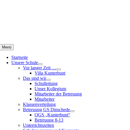
Zum
Inhalt
springen
Menü
Startseite
Unsere Schule
Vor langer Zeit …
Villa Kunterbunt
Das sind wir
Schulleitung
Unser Kollegium
Mitarbeiter der Betreuung
Mitarbeiter
Klassenverteilung
Betreuung GS Dinschede
OGS „Kunterbunt“
Betreuung 8-13
Unterrichtszeiten