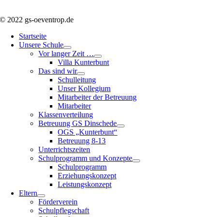
© 2022 gs-oeventrop.de
Startseite
Unsere Schule
Vor langer Zeit …
Villa Kunterbunt
Das sind wir
Schulleitung
Unser Kollegium
Mitarbeiter der Betreuung
Mitarbeiter
Klassenverteilung
Betreuung GS Dinschede
OGS „Kunterbunt“
Betreuung 8-13
Unterrichtszeiten
Schulprogramm und Konzepte
Schulprogramm
Erziehungskonzept
Leistungskonzept
Eltern
Förderverein
Schulpflegschaft