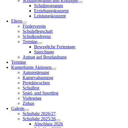
Schulprogramm und Konzepte
Schulprogramm
Erziehungskonzept
Leistungskonzept
Eltern
Förderverein
Schulpflegschaft
Schulkonferenz
Termine
Bewegliche Ferientage
Sprechtage
Antrag auf Beurlaubung
Termine
Kunterbunte Aktionen
Autorenlesung
Karnevalsumzug
Projektwochen
Schulfest
Spiel- und Sportfest
Vorlesetag
Zirkus
Galerie
Schuljahr 2026/27
Schuljahr 2025/26
Abschluss 2026