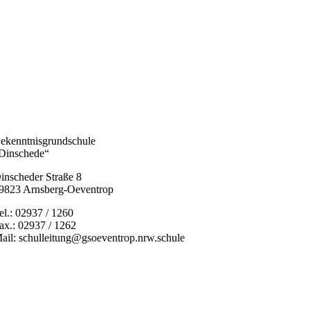
ekenntnisgrundschule
Dinschede“
inscheder Straße 8
9823 Arnsberg-Oeventrop
el.: 02937 / 1260
ax.: 02937 / 1262
ail: schulleitung@gsoeventrop.nrw.schule