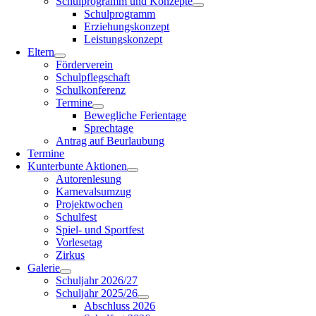
Schulprogramm und Konzepte
Schulprogramm
Erziehungskonzept
Leistungskonzept
Eltern
Förderverein
Schulpflegschaft
Schulkonferenz
Termine
Bewegliche Ferientage
Sprechtage
Antrag auf Beurlaubung
Termine
Kunterbunte Aktionen
Autorenlesung
Karnevalsumzug
Projektwochen
Schulfest
Spiel- und Sportfest
Vorlesetag
Zirkus
Galerie
Schuljahr 2026/27
Schuljahr 2025/26
Abschluss 2026