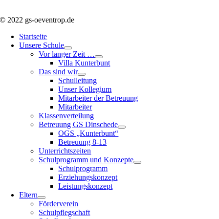
© 2022 gs-oeventrop.de
Startseite
Unsere Schule
Vor langer Zeit …
Villa Kunterbunt
Das sind wir
Schulleitung
Unser Kollegium
Mitarbeiter der Betreuung
Mitarbeiter
Klassenverteilung
Betreuung GS Dinschede
OGS „Kunterbunt“
Betreuung 8-13
Unterrichtszeiten
Schulprogramm und Konzepte
Schulprogramm
Erziehungskonzept
Leistungskonzept
Eltern
Förderverein
Schulpflegschaft