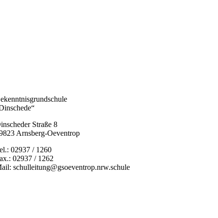
ekenntnisgrundschule
Dinschede“
inscheder Straße 8
9823 Arnsberg-Oeventrop
el.: 02937 / 1260
ax.: 02937 / 1262
ail: schulleitung@gsoeventrop.nrw.schule