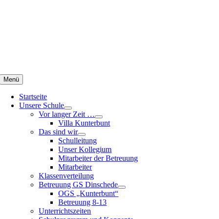
Zum
Inhalt
springen
Menü
Startseite
Unsere Schule
Vor langer Zeit …
Villa Kunterbunt
Das sind wir
Schulleitung
Unser Kollegium
Mitarbeiter der Betreuung
Mitarbeiter
Klassenverteilung
Betreuung GS Dinschede
OGS „Kunterbunt“
Betreuung 8-13
Unterrichtszeiten