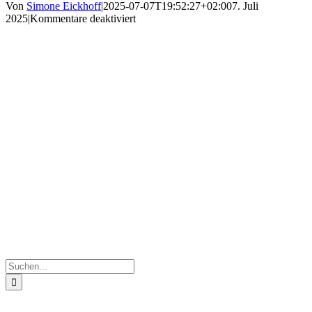
Von
Simone Eickhoff
|
2025-07-07T19:52:27+02:00
7. Juli
für
2025
|
Kommentare deaktiviert
IMG_7367
Suche
nach: