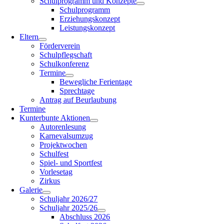
Schulprogramm und Konzepte
Schulprogramm
Erziehungskonzept
Leistungskonzept
Eltern
Förderverein
Schulpflegschaft
Schulkonferenz
Termine
Bewegliche Ferientage
Sprechtage
Antrag auf Beurlaubung
Termine
Kunterbunte Aktionen
Autorenlesung
Karnevalsumzug
Projektwochen
Schulfest
Spiel- und Sportfest
Vorlesetag
Zirkus
Galerie
Schuljahr 2026/27
Schuljahr 2025/26
Abschluss 2026