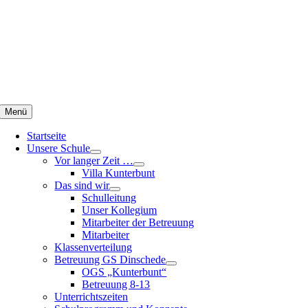
Zum
Inhalt
springen
Menü
Startseite
Unsere Schule
Vor langer Zeit …
Villa Kunterbunt
Das sind wir
Schulleitung
Unser Kollegium
Mitarbeiter der Betreuung
Mitarbeiter
Klassenverteilung
Betreuung GS Dinschede
OGS „Kunterbunt“
Betreuung 8-13
Unterrichtszeiten