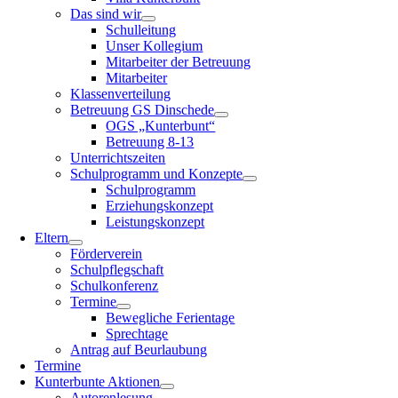
Das sind wir
Schulleitung
Unser Kollegium
Mitarbeiter der Betreuung
Mitarbeiter
Klassenverteilung
Betreuung GS Dinschede
OGS „Kunterbunt“
Betreuung 8-13
Unterrichtszeiten
Schulprogramm und Konzepte
Schulprogramm
Erziehungskonzept
Leistungskonzept
Eltern
Förderverein
Schulpflegschaft
Schulkonferenz
Termine
Bewegliche Ferientage
Sprechtage
Antrag auf Beurlaubung
Termine
Kunterbunte Aktionen
Autorenlesung