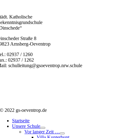
tädt. Katholische
ekenntnisgrundschule
Dinschede“
inscheder Straße 8
9823 Arnsberg-Oeventrop
el.: 02937 / 1260
ax.: 02937 / 1262
ail: schulleitung@gsoeventrop.nrw.schule
© 2022 gs-oeventrop.de
Startseite
Unsere Schule
Vor langer Zeit …
Villa Kunterbunt